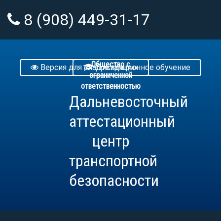
8 (908) 449-31-17
info@datctb.ru
Общество с
Версия для слабовидящих
Дистанционное обучение
ограниченной
ответственностью
Дальневосточный
аттестационный
центр
транспортной
безопасности