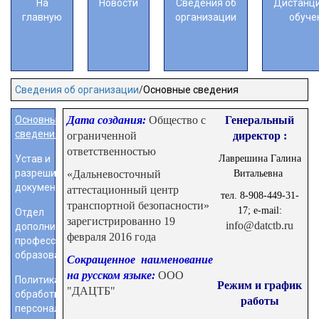
На
Новости
Сведения об
Дистанц
главную
организации
обуче
Сведения об организации
Основные сведения
Основные
Дата создания:
Общество с
Генеральный
сведения
ограниченной
директор :
ответственностью
Устав и
Лаврешина Галина
разрешительные
«Дальневосточный
Витальевна
документы
аттестационный центр
тел. 8-908-449-31-
транспортной безопасности»
17; e-mail:
Отдел
зарегистрированно 19
info@datctb.ru
дополнительного
февраля 2016 года
профессионального
образования
Сокращенное наименование
на русском языке:
ООО
Политика
Режим и график
"ДАЦТБ"
обработки
работы
персональных