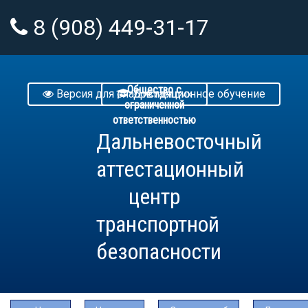
8 (908) 449-31-17
info@datctb.ru
Общество с
Версия для слабовидящих
Дистанционное обучение
ограниченной
ответственностью
Дальневосточный
аттестационный
центр
транспортной
безопасности