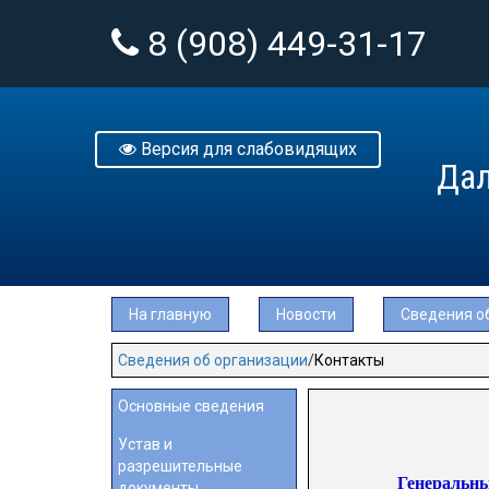
8 (908) 449-31-17
Версия для слабовидящих
Дал
На главную
Новости
Сведения о
Сведения об организации
Контакты
Основные сведения
Устав и
разрешительные
Генеральны
документы