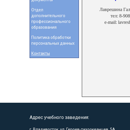
Лаврешина Гал
Отдел
дополнительного
тел: 8-90
профессионального
e-mail: lavre
образования
Политика обработки
персональных данных
Контакты
Адрес учебного заведения:
г. Владивосток, ул. Героев-тихоокеанцев, 5А