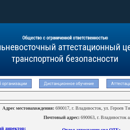
Общество с ограниченной ответственностью
ьневосточный аттестационный ц
транспортной безопасности
б организации
Дистанционное обучение
Аттестац
Адрес местонахождения:
690017, г. Владивосток, ул. Героев Ти
Почтовый адрес:
690063, г. Владивосток а
й директор:
Отдел аттестации сил ОТБ: